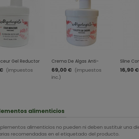
nceur Gel Reductor
Crema De Algas Anti-
Sline Co
alor · Algologie ·
Celulitis · Algologie · 500 Ml
Anticelulí
 €
69,00 €
16,90 €
(impuestos
(impuestos
inc.)
ementos alimenticios
plementos alimenticios no pueden ni deben sustituir una di
iarias recomendadas en el etiquetado del producto.