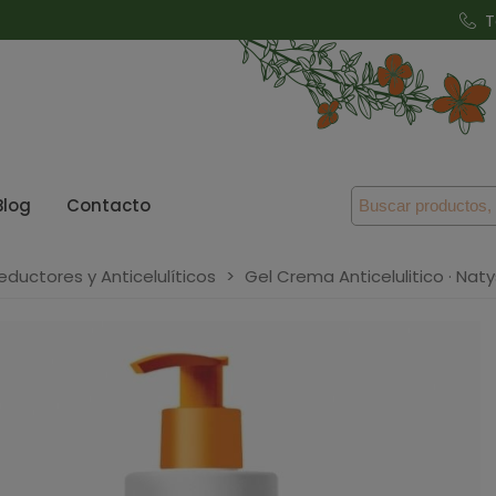
T
Blog
Contacto
eductores y Anticelulíticos
>
Gel Crema Anticelulitico · Naty