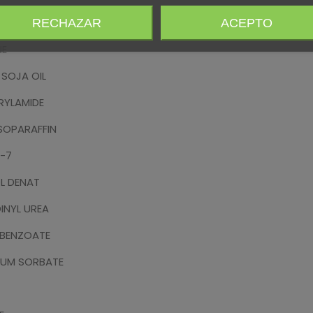
TOSTEROL
RECHAZAR
ACEPTO
NE
 SOJA OIL
RYLAMIDE
ISOPARAFFIN
-7
L DENAT
DINYL UREA
 BENZOATE
IUM SORBATE