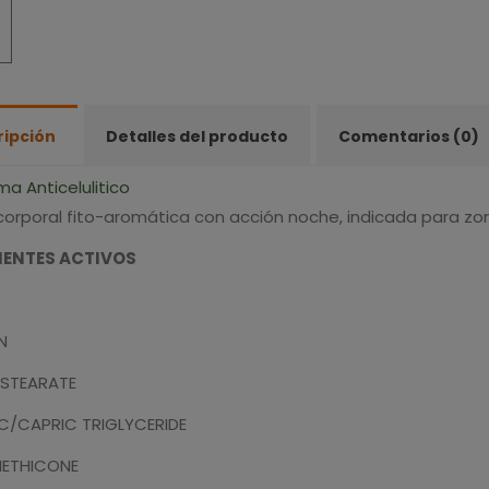
ripción
Detalles del producto
Comentarios (0)
a Anticelulitico
orporal fito-aromática con acción noche, indicada para zon
IENTES ACTIVOS
N
 STEARATE
C/CAPRIC TRIGLYCERIDE
ETHICONE