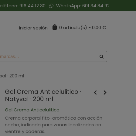
eléfono:
916 44 12 30
WhatsApp:
601 34 84 92
0
artículo(s)
-
0,00 €
Iniciar sesión
sal · 200 ml
Gel Crema Anticelulitico ·
Natysal · 200 ml
Gel Crema Anticelulitico
Crema corporal fito-aromática con acción
noche, indicada para zonas localizadas en
vientre y caderas.