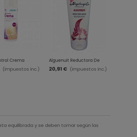
ntrol Crema
Alguenuit Reductora De
Aceite De
tica · Sakai · 150 Ml
Noche · Algologie · 200 Ml
Celulitis 
20,91 €
11,15 €
(impuestos inc.)
(impuestos inc.)
(
eta equilibrada y se deben tomar según las