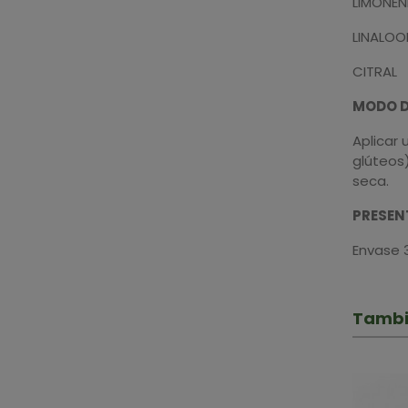
LIMONEN
LINALOO
CITRAL
MODO D
Aplicar
glúteos)
seca.
PRESEN
Envase 
Tambi