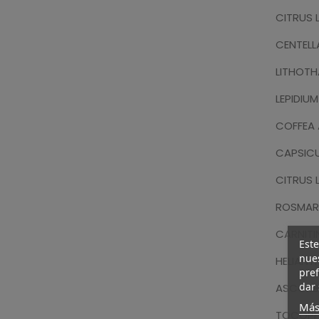
CITRUS 
CENTELL
LITHOT
LEPIDIU
COFFEA 
CAPSIC
CITRUS L
ROSMARI
CARNITI
Este
nues
HELIANT
pref
dar 
ASCORBY
Más
TOCOPH