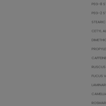
PEG-8 S
PEG-2 S
STEARIC
CETYL 
DIMETHI
PROPYLE
CAFFEIN
RUSCUS
FUCUS 
LAMINAR
CAMELLI
ROSMARI