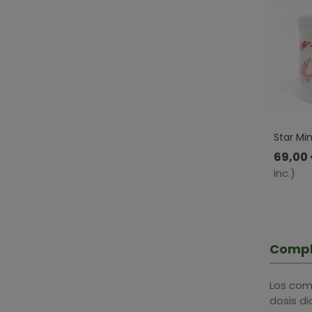
Star Mi
Efecto C
69,00
500ml
inc.)
Compl
Los com
dosis d