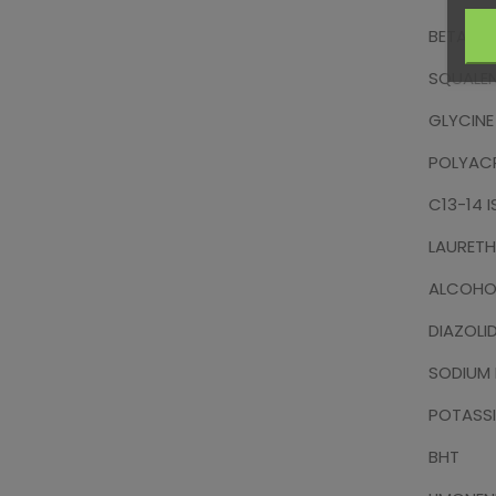
BETA-SI
SQUALE
GLYCINE
POLYAC
C13-14 
LAURETH
ALCOHO
DIAZOLI
SODIUM
POTASS
BHT