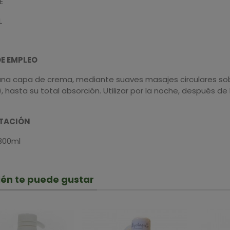
E
L
E EMPLEO
 una capa de crema, mediante suaves masajes circulares sob
, hasta su total absorción. Utilizar por la noche, después d
TACIÓN
300ml
én te puede gustar