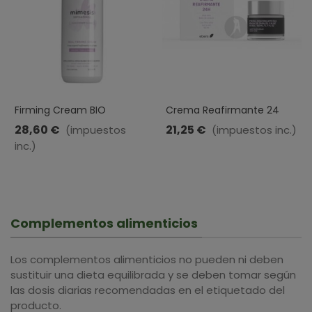
Firming Cream BIO
Crema Reafirmante 24
(Crema Reafirmante E
Horas · Ebers · 50 Ml
28,60 €
21,25 €
(impuestos
(impuestos inc.)
Hidratante) Mimesis
inc.)
Sensations · Herbora ·
500ml
Complementos alimenticios
Los complementos alimenticios no pueden ni deben
sustituir una dieta equilibrada y se deben tomar según
las dosis diarias recomendadas en el etiquetado del
producto.