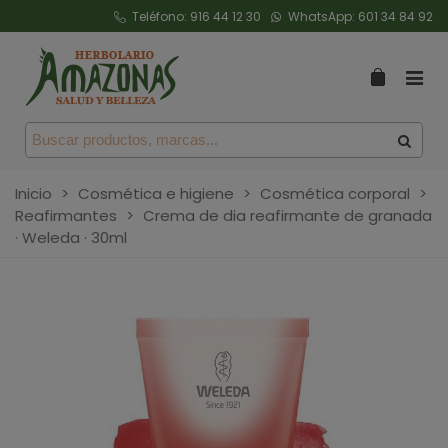
Teléfono:
916 44 12 30
WhatsApp:
601 34 84 92
Inicio
>
Cosmética e higiene
>
Cosmética corporal
>
Reafirmantes
>
Crema de dia reafirmante de granada
· Weleda · 30ml