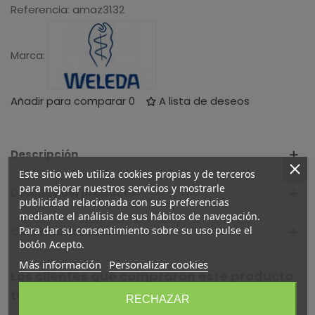
Referencia:
amaz3132
Marca:
Añadir para comparar
0
A lista de deseos
Descripción
Este sitio web utiliza cookies propias y de terceros
para mejorar nuestros servicios y mostrarle
Detalles del producto
publicidad relacionada con sus preferencias
mediante el análisis de sus hábitos de navegación.
Para dar su consentimiento sobre su uso pulse el
Comentarios (0)
botón Acepto.
Más información
Personalizar cookies
Los clientes que compraron este producto
también compraron:
RECHAZAR