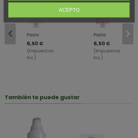
ACEPTO
Pasta
Pasta
Dentífrica
Dentífrica
6,50 €
6,50 €
De
De
(impuestos
(impuestos
Caléndula
Ratania
inc.)
inc.)
·
·
Weleda
Weleda
· 75ml
· 75ml
También te puede gustar