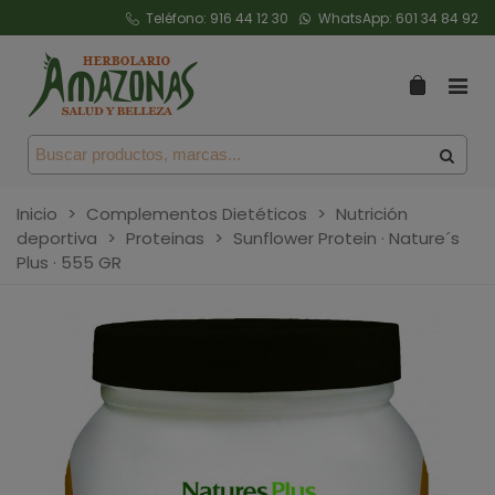
Teléfono:
916 44 12 30
WhatsApp:
601 34 84 92
Inicio
>
Complementos Dietéticos
>
Nutrición
deportiva
>
Proteinas
>
Sunflower Protein · Nature´s
Plus · 555 GR