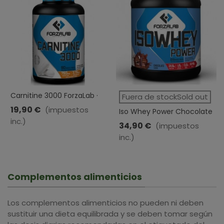
Carnitine 3000 ForzaLab ·
Fuera de stockSold out
Dietmed · 90 Cápsulas
19,90 €
(impuestos
Iso Whey Power Chocolate
inc.)
ForzaLab · Dietmed · 1000
34,90 €
(impuestos
Gr
inc.)
Complementos alimenticios
Los complementos alimenticios no pueden ni deben
sustituir una dieta equilibrada y se deben tomar según