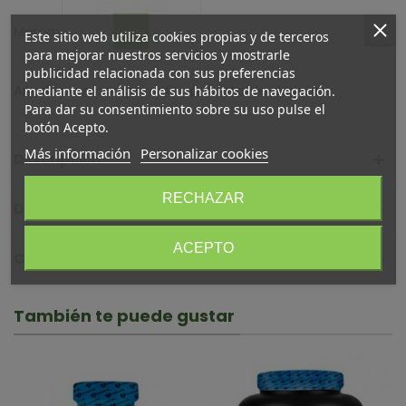
Marca:
Este sitio web utiliza cookies propias y de terceros
para mejorar nuestros servicios y mostrarle
publicidad relacionada con sus preferencias
Añadir para comparar
0
A lista de deseos
mediante el análisis de sus hábitos de navegación.
Para dar su consentimiento sobre su uso pulse el
botón Acepto.
Más información
Personalizar cookies
Descripción
RECHAZAR
Detalles del producto
ACEPTO
Comentarios (0)
También te puede gustar