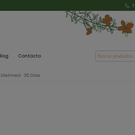
T
Blog
Contacto
· Dietmed · 30 Días