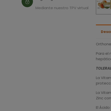
Mediante nuestro TPV virtual
Desc
Orthone
Para el 
hepátic
TOLERAD
La Vitam
protecci
La Vitam
Zinc con
El Ácido