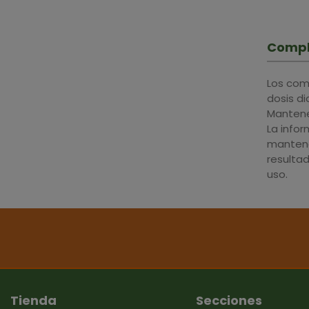
Compl
Los com
dosis d
Mantener
La info
mantene
resulta
uso.
Tienda
Secciones