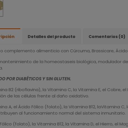
ripción
Detalles del producto
Comentarios (0)
o complemento alimenticio con Cúrcuma, Brassicare, Ácido Al
mantenimiento de la homeostaseis biológica, modulador del s
a.
O POR DIABÉTICOS Y SIN GLUTEN.
ina B2 (riboflavina), la Vitamina C, la Vitamina E, el Cobre, e
ón de las células frente al daño oxidativo.
ina A, el Ácido Fólico (folato), la Vitamina B12, laVitamina C, l
tribuyen al funcionamiento normal del sistema inmunitario.
 Fólico (folato), la Vitamina B12, la Vitamina D, el Hierro, el 