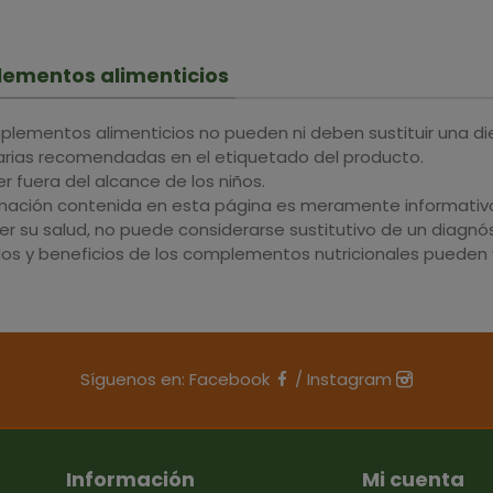
ementos alimenticios
plementos alimenticios no pueden ni deben sustituir una di
iarias recomendadas en el etiquetado del producto.
 fuera del alcance de los niños.
rmación contenida en esta página es meramente informativa 
r su salud, no puede considerarse sustitutivo de un diagnós
dos y beneficios de los complementos nutricionales pueden v
Síguenos en:
Facebook
/
Instagram
Información
Mi cuenta