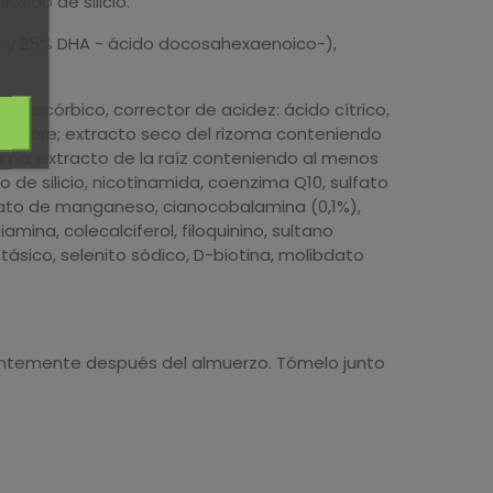
óxido de silicio.
- y 25% DHA - ácido docosahexaenoico-),
L-ascórbico, corrector de acidez: ácido cítrico,
(Jengibre; extracto seco del rizoma conteniendo
ma; extracto de la raíz conteniendo al menos
 de silicio, nicotinamida, coenzima Q10, sulfato
lfato de manganeso, cianocobalamina (0,1%),
tiamina, colecalciferol, filoquinino, sultano
ásico, selenito sódico, D-biotina, molibdato
erentemente después del almuerzo. Tómelo junto