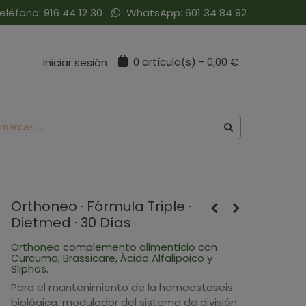
eléfono:
916 44 12 30
WhatsApp:
601 34 84 92
0
artículo(s)
-
0,00 €
Iniciar sesión
Orthoneo · Fórmula Triple ·
Dietmed · 30 Días
Orthoneo complemento alimenticio con
Cúrcuma, Brassicare, Ácido Alfalipoico y
Sliphos.
Para el mantenimiento de la homeostaseis
biológica, modulador del sistema de división