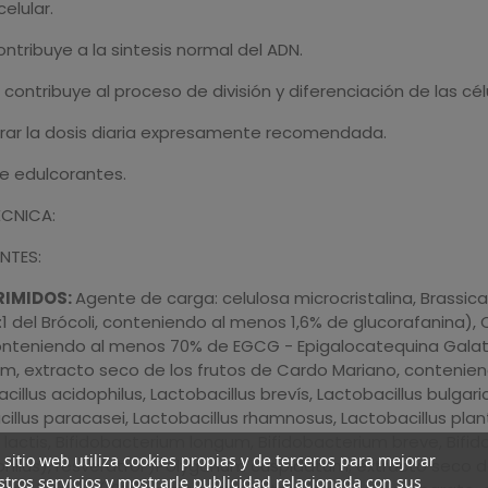
celular.
contribuye a la sintesis normal del ADN.
o contribuye al proceso de división y diferenciación de las cél
rar la dosis diaria expresamente recomendada.
e edulcorantes.
ÉCNICA:
NTES:
IMIDOS:
Agente de carga: celulosa microcristalina, Brassicar
1 del Brócoli, conteniendo al menos 1,6% de glucorafanina), C
nteniendo al menos 70% de EGCG - Epigalocatequina Galato),
m, extracto seco de los frutos de Cardo Mariano, contenien
cillus acidophilus, Lactobacillus brevís, Lactobacillus bulgaric
illus paracasei, Lactobacillus rhamnosus, Lactobacillus plant
 lactis, Bifidobacterium longum, Bifidobacterium breve, Bif
 sitio web utiliza cookies propias y de terceros para mejorar
hilus), resveratrol )Polygonum cuspidatum; extracto seco de
tros servicios y mostrarle publicidad relacionada con sus