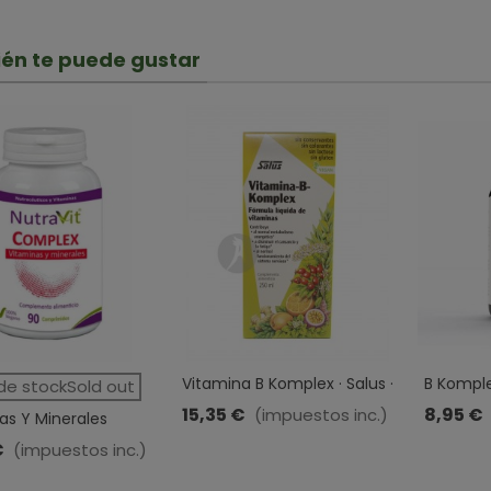
én te puede gustar
Vitamina B Komplex · Salus ·
B Komple
de stockSold out
250 Ml
Comprim
15,35 €
8,95 €
(impuestos inc.)
as Y Minerales
· Nutravit · 90
€
(impuestos inc.)
midos