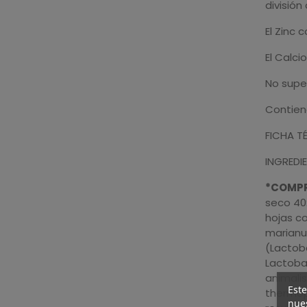
división 
El Zinc 
El Calci
No supe
Contien
FICHA T
INGREDIE
*COMPR
seco 40:
hojas co
marianu
(Lactoba
Lactobac
animalis
Este
thermop
nues