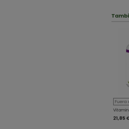
Tambi
Fuera 
Vitamin
Complex 
21,85 
Compri