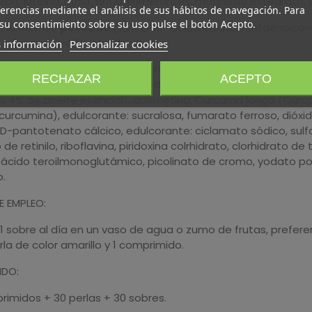
rol), luteína (10%), antiaglomerantes: magnesio estearato, di
erencias mediante el análisis de sus hábitos de navegación. Para
su consentimiento sobre su uso pulse el botón Acepto.
:
Aceite de
pescado
(35% EPA - ácido eicosapentaenoico 
, glicerina, D-alfa-tocoferol.
 información
Personalizar cookies
S:
Carbonato cálcico, sulfato manésico, maltodextrina, ácido 
RECHAZAR
ACEPTO
de DL-alfa tocoferilo, aroma de limón, Zingiber officinale 
s 4% de aceite esencial), quercetina, Curcuma longa (Cúrcu
urcumina), edulcorante: sucralosa, fumarato ferroso, dióxido
, D-pantotenato cálcico, edulcorante: ciclamato sódico, su
de retinilo, riboflavina, piridoxina colrhidrato, clorhidrato de 
 ácido teroilmonoglutámico, picolinato de cromo, yodato pot
.
 EMPLEO:
r 1 sobre al día en un vaso de agua o zumo de frutas, pref
rla de color amarillo y 1 comprimido.
IDO:
rimidos + 30 perlas + 30 sobres.