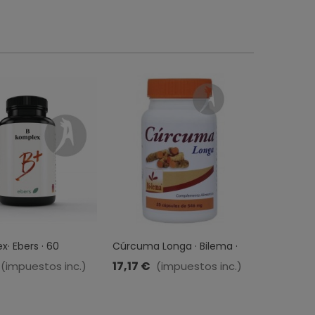
x· Ebers · 60
Cúrcuma Longa · Bilema ·
Vitaminas
idos
50 Cápsulas
Min · Eladi
17,17 €
9,85 €
(impuestos inc.)
(impuestos inc.)
Comprim
Efervesc