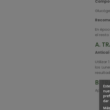
Compos
Glucógen
Recome
En época
el rest
A. T
Anticaí
Utiliza
los Lun
resultad
B. T
Este
Aplicar
nues
pref
T
dar 
S
Más