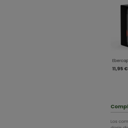
Ebercapi
30 Perl
11,95 €
Compl
Los com
dosis d