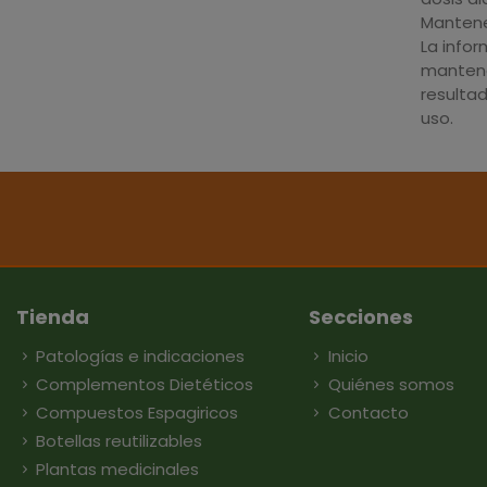
Mantener
La info
mantene
resulta
uso.
Tienda
Secciones
Patologías e indicaciones
Inicio
Complementos Dietéticos
Quiénes somos
Compuestos Espagiricos
Contacto
Botellas reutilizables
Plantas medicinales