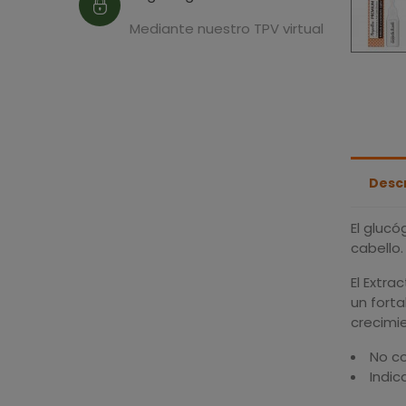
Mediante nuestro TPV virtual
Desc
El glucó
cabello.
El Extra
un forta
crecimi
No c
Indic