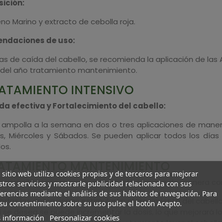
ición:
o Marino y extracto de cebolla roja.
ndaciones de uso:
s de caída del cabello, se recomienda la aplicación de las 
o del año tratamiento mantenimiento.
RATAMIENTO INTENSIVO
da efectiva y Fortalecimiento del cabello:
r 1 ampolla a la semana en dos o tres aplicaciones de man
es, Miércoles y Sábados. Se pueden aplicar todos los día
os.
RATAMIENTO MANTENIMIENTO
 sitio web utiliza cookies propias y de terceros para mejorar
 ½ ampolla como mínimo una vez a la semana de manera co
tros servicios y mostrarle publicidad relacionada con sus
erencias mediante el análisis de sus hábitos de navegación. Para
odas las aplicaciones estimularán el crecimiento del cabello
su consentimiento sobre su uso pulse el botón Acepto.
i se desea se puede incrementar la dosis, lo que mejorará lo
 información
Personalizar cookies