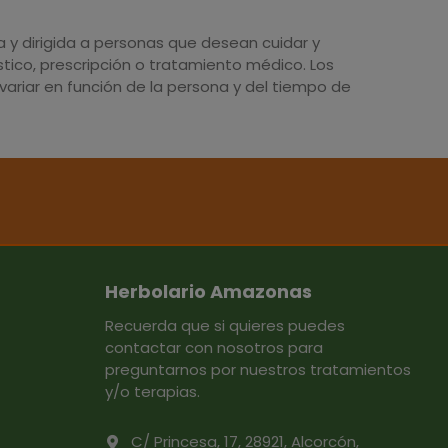
y dirigida a personas que desean cuidar y
tico, prescripción o tratamiento médico. Los
ariar en función de la persona y del tiempo de
Herbolario Amazonas
Recuerda que si quieres puedes
contactar con nosotros para
preguntarnos por nuestros tratamientos
y/o terapias.
C/ Princesa, 17, 28921, Alcorcón,