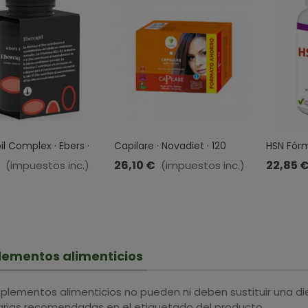
l Complex · Ebers ·
Capilare · Novadiet · 120
HSN Fórmu
as
Cápsulas
Comprim
26,10 €
22,85 
(impuestos inc.)
(impuestos inc.)
ementos alimenticios
plementos alimenticios no pueden ni deben sustituir una di
iarias recomendadas en el etiquetado del producto.