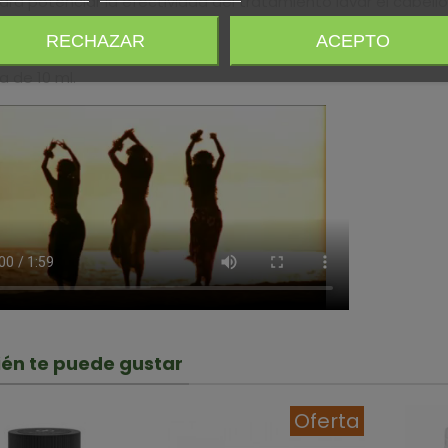
ara potenciar la efectividad del tratamiento lavar el cabel
ad:
RECHAZAR
ACEPTO
a de 10 ml.
én te puede gustar
Oferta