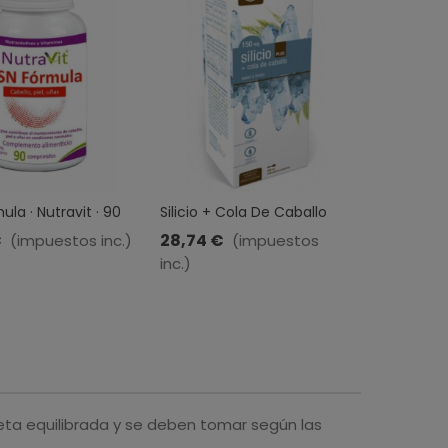
la · Nutravit · 90
Silicio + Cola De Caballo
Champú A
idos
Plus · Naturmil · 500 Ml
Sensitive 
€
28,74 €
11,10 €
(impuestos inc.)
(impuestos
(
inc.)
eta equilibrada y se deben tomar según las