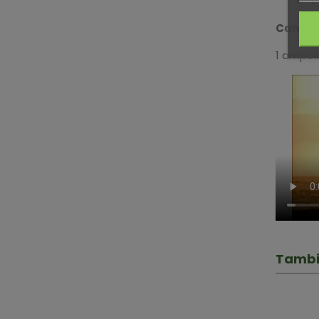
P
Cantid
1 ampoll
Tambi