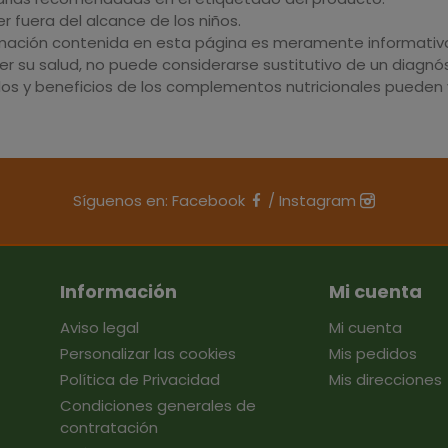
 fuera del alcance de los niños.
rmación contenida en esta página es meramente informativa 
r su salud, no puede considerarse sustitutivo de un diagnós
dos y beneficios de los complementos nutricionales pueden v
Síguenos en:
Facebook
/
Instagram
Información
Mi cuenta
Aviso legal
Mi cuenta
Personalizar las cookies
Mis pedidos
Política de Privacidad
Mis direcciones
Condiciones generales de
contratación