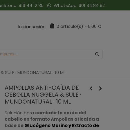
eléfono:
916 44 12 30
WhatsApp:
601 34 84 92
0
artículo(s)
-
0,00 €
Iniciar sesión
 SULE · MUNDONATURAL · 10 ML
AMPOLLAS ANTI-CAÍDA DE
CEBOLLA NUGGELA & SULE ·
MUNDONATURAL · 10 ML
Solución para
combatir la caída del
cabello en formato Ampollas aticaída a
base de
Glucógeno Marino y Extracto de