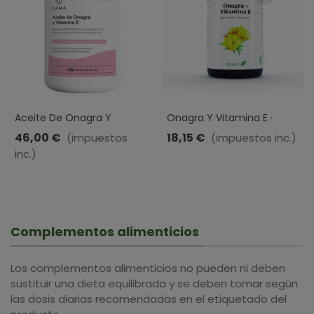
Aceite De Onagra Y
Onagra Y Vitamina E ·
Vitamina · Herbora · 450
Ebers · 100 Perlas
46,00 €
18,15 €
(impuestos
(impuestos inc.)
Perlas
inc.)
Complementos alimenticios
Los complementos alimenticios no pueden ni deben
sustituir una dieta equilibrada y se deben tomar según
las dosis diarias recomendadas en el etiquetado del