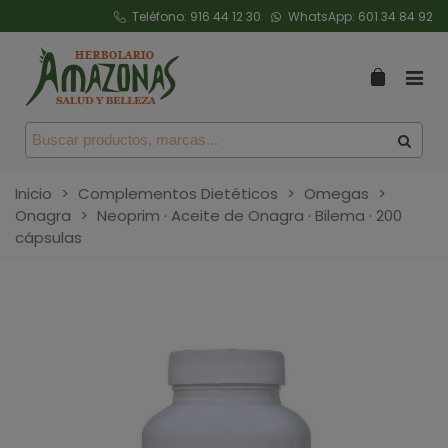
Teléfono:
916 44 12 30
WhatsApp:
601 34 84 92
Inicio
>
Complementos Dietéticos
>
Omegas
>
Onagra
>
Neoprim · Aceite de Onagra · Bilema · 200
cápsulas