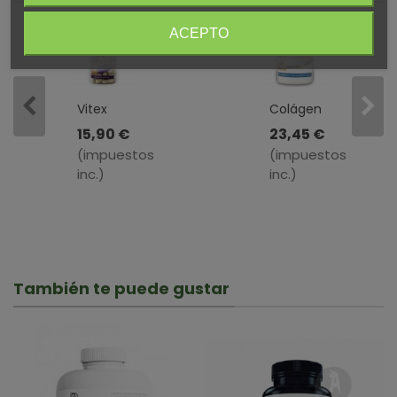
ACEPTO
Vitex
Colágeno
Berry
Complex
15,90 €
23,45 €
Plus ·
· Bilema
(impuestos
(impuestos
Bilema ·
· 340 Gr
inc.)
inc.)
60
Cápsulas
También te puede gustar