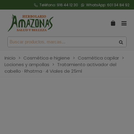
Teléfono:
916 44 12 30
WhatsApp:
601 34 84 92
Inicio
>
Cosmética e higiene
>
Cosmética capilar
>
Lociones y ampollas
>
Tratamiento activador del
cabello · Rhatma · 4 Viales de 25ml