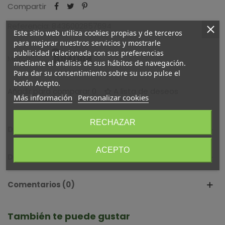
Compartir
Referencia:
8436002857694
Este sitio web utiliza cookies propias y de terceros
para mejorar nuestros servicios y mostrarle
publicidad relacionada con sus preferencias
Marca:
mediante el análisis de sus hábitos de navegación.
Para dar su consentimiento sobre su uso pulse el
botón Acepto.
Añadir para comparar
0
A lista de deseos
Más información
Personalizar cookies
RECHAZAR
Descripción
ACEPTO
Detalles del producto
Comentarios (0)
También te puede gustar