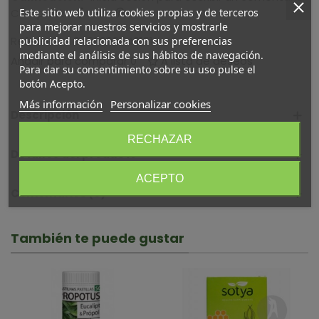
Este sitio web utiliza cookies propias y de terceros
Compartir
para mejorar nuestros servicios y mostrarle
Referencia:
8436000540161
publicidad relacionada con sus preferencias
mediante el análisis de sus hábitos de navegación.
Añadir para comparar
0
A lista de deseos
Para dar su consentimiento sobre su uso pulse el
botón Acepto.
Más información
Personalizar cookies
Descripción
RECHAZAR
Detalles del producto
ACEPTO
Comentarios (0)
También te puede gustar