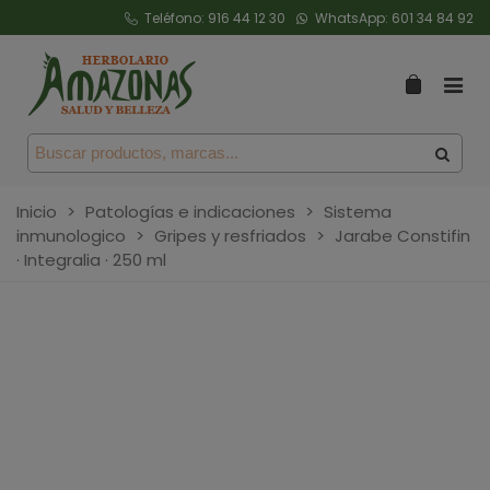
Teléfono:
916 44 12 30
WhatsApp:
601 34 84 92
Inicio
>
Patologías e indicaciones
>
Sistema
inmunologico
>
Gripes y resfriados
>
Jarabe Constifin
· Integralia · 250 ml