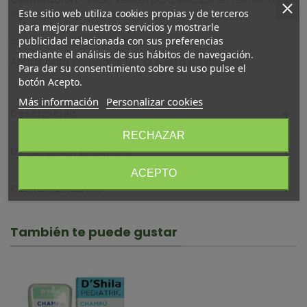
Este sitio web utiliza cookies propias y de terceros
Compartir
para mejorar nuestros servicios y mostrarle
publicidad relacionada con sus preferencias
Referencia:
5765228835937
mediante el análisis de sus hábitos de navegación.
Añadir para comparar
0
A lista de deseos
Para dar su consentimiento sobre su uso pulse el
botón Acepto.
Más información
Personalizar cookies
Descripción
RECHAZAR
Detalles del producto
ACEPTO
Comentarios (0)
También te puede gustar