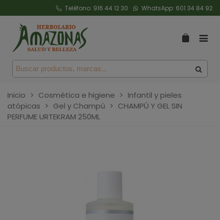
Teléfono:
916 44 12 30
WhatsApp:
601 34 84 92
Inicio
>
Cosmética e higiene
>
Infantil y pieles
atópicas
>
Gel y Champú
>
CHAMPÚ Y GEL SIN
PERFUME URTEKRAM 250ML