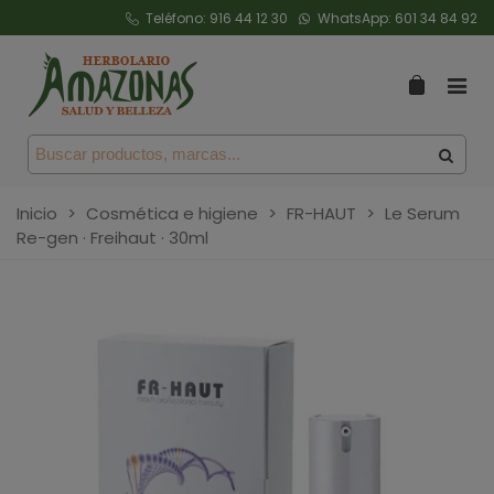
Teléfono:
916 44 12 30
WhatsApp:
601 34 84 92
Inicio
>
Cosmética e higiene
>
FR-HAUT
>
Le Serum
Re-gen · Freihaut · 30ml