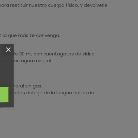
a restituir nuestro cuerpo físico, y devolverle
jas la que más te convenga.
opacio de 30 ml, con cuentagotas de vidrio.
enar con agua mineral.
ua mineral sin gas.
os segundos debajo de la lengua antes de