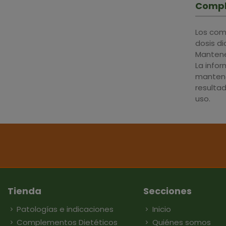
Compl
Los com
dosis d
Mantener
La info
mantene
resulta
uso.
Tienda
Secciones
Patologías e indicaciones
Inicio
Complementos Dietéticos
Quiénes somos