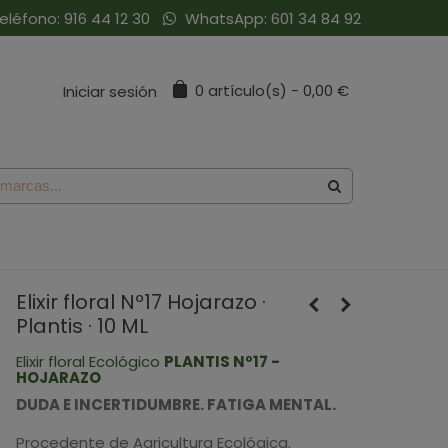
eléfono:
916 44 12 30
WhatsApp:
601 34 84 92
0
artículo(s)
-
0,00 €
Iniciar sesión
Elixir floral Nº17 Hojarazo ·
Plantis · 10 ML
Elixir floral Ecológico
PLANTIS Nº17 -
HOJARAZO
DUDA E INCERTIDUMBRE. FATIGA MENTAL.
Procedente de Agricultura Ecológica.