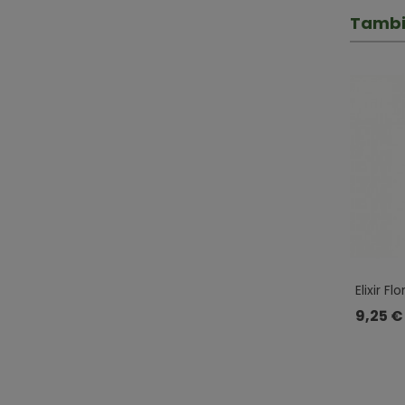
Tambi
Elixir F
Roca · P
9,25 €