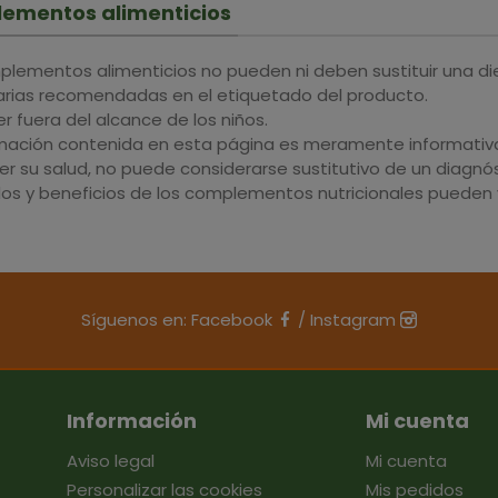
ementos alimenticios
plementos alimenticios no pueden ni deben sustituir una di
iarias recomendadas en el etiquetado del producto.
 fuera del alcance de los niños.
rmación contenida en esta página es meramente informativa 
r su salud, no puede considerarse sustitutivo de un diagnós
dos y beneficios de los complementos nutricionales pueden v
Síguenos en:
Facebook
/
Instagram
Información
Mi cuenta
Aviso legal
Mi cuenta
Personalizar las cookies
Mis pedidos