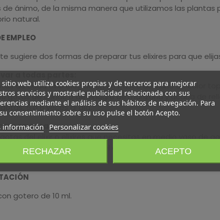
de ánimo, de la misma manera que utilizamos las plantas par
brio natural.
E EMPLEO
 te sugiere dos formas de preparar tus elixires para que eli
evar a todas partes:
 sitio web utiliza cookies propias y de terceros para mejorar
tas de cada elixir elegido en un frasco de vidrio de color t
tros servicios y mostrarle publicidad relacionada con sus
10 gotas de coñac o de vinagre de manzana y acaba de rell
erencias mediante el análisis de sus hábitos de navegación. Para
otas, 5 ó 6 veces al día.
su consentimiento sobre su uso pulse el botón Acepto.
mar en casa:
 información
Personalizar cookies
 gotas del elixir o elixires que necesitas en medio vaso de ag
 contenido del vaso durante el día, dejando cada sorbo un
RECHAZAR
ACEPTO
.
TACIÓN
con gotero de 10 ml.