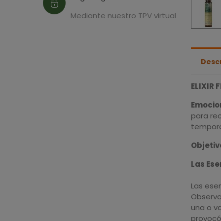
Mediante nuestro TPV virtual
Desc
ELIXIR 
Emocio
para re
temporal
Objetiv
Las Ese
Las ese
Observa
una o va
provocó.