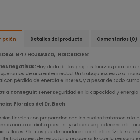
ripción
Detalles del producto
Comentarios (0)
FLORAL Nº17 HOJARAZO, INDICADO EN:
nes negativas:
Hay duda de las propias fuerzas para enfrent
cuperarnos de una enfermedad. Un trabajo excesivo o mon
 con pérdida de energía e interés, y a pesar de todo cumpli
os a conseguir:
Tener seguridad en la capacidad y energía 
ncias Florales del Dr. Bach
ncias florales son preparados con los cuales tratamos a la 
mos como es dicha persona y si tiene un padecimiento, anal
rias flores. Ello, nos puede conducir a cortar la raíz de su 
 Se trata pues, de rescatar o recuperar lo que la persona es 