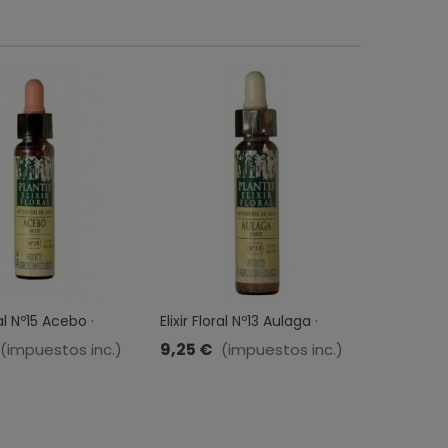
ral Nº15 Acebo ·
Elixir Floral Nº13 Aulaga ·
Elixir Flo
10 ML
Plantis · 10 ML
Silvestre ·
9,25 €
9,25 €
(impuestos inc.)
(impuestos inc.)