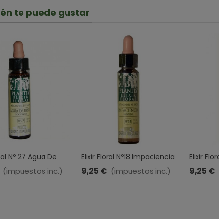
én te puede gustar
loral Nº 27 Agua De
Elixir Floral Nº18 Impaciencia
Elixir Flo
lantis · 10 ML
· Plantis · 10 ML
Plantis · 
9,25 €
9,25 €
(impuestos inc.)
(impuestos inc.)