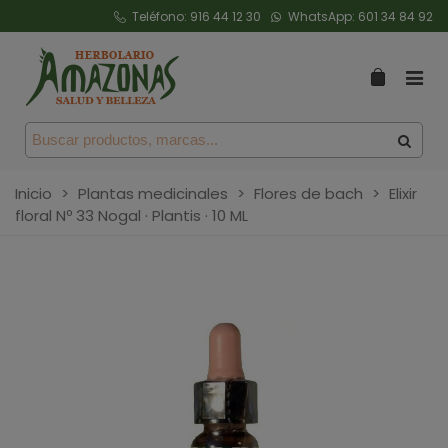
Teléfono:
916 44 12 30
WhatsApp:
601 34 84 92
Inicio
>
Plantas medicinales
>
Flores de bach
>
Elixir
floral Nº 33 Nogal · Plantis · 10 ML