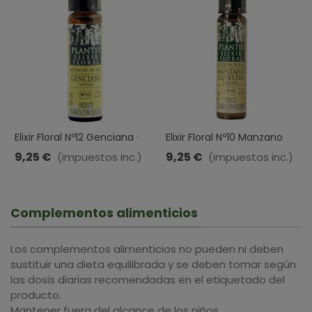
Elixir Floral Nº12 Genciana ·
Elixir Floral Nº10 Manzano
Plantis · 10 ML
Silvestre · Plantis · 10 ML
9,25 €
9,25 €
(impuestos inc.)
(impuestos inc.)
Complementos alimenticios
Los complementos alimenticios no pueden ni deben
sustituir una dieta equilibrada y se deben tomar según
las dosis diarias recomendadas en el etiquetado del
producto.
Mantener fuera del alcance de los niños.