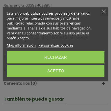
Referencia:
033984038851
Este sitio web utiliza cookies propias y de terceros
para mejorar nuestros servicios y mostrarle
Marca:
publicidad relacionada con sus preferencias
mediante el análisis de sus hábitos de navegación.
Para dar su consentimiento sobre su uso pulse el
Añadir para comparar
0
A lista de deseos
botón Acepto.
Más información
Personalizar cookies
Descripción
RECHAZAR
Detalles del producto
ACEPTO
Comentarios (0)
También te puede gustar