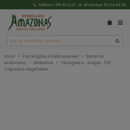
Teléfono:
916 44 12 30
WhatsApp:
601 34 84 92
Inicio
>
Patologías e indicaciones
>
Sistema
endocrino
>
Diabetes
>
Fenogreco · Solgar · 100
Cápsulas vegetales