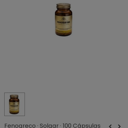
Fenogreco · Solgar · 100 Cápsulas