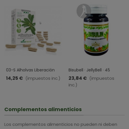
03-S Alholvas Liberación
Bisubell · JellyBell · 45
Prolongada · Soria Natural ·
Cápsulas
14,25 €
23,84 €
(impuestos inc.)
(impuestos
30 Cápsulas
inc.)
Complementos alimenticios
Los complementos alimenticios no pueden ni deben