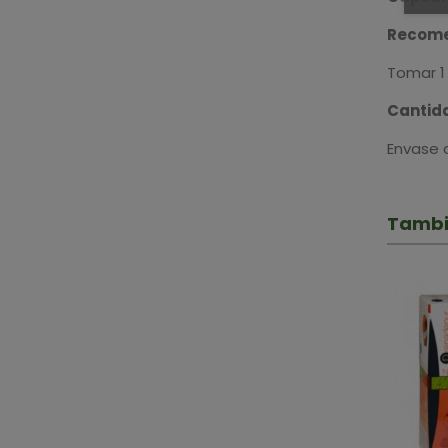
Recome
Tomar 1 
Cantid
Envase 
Tambi