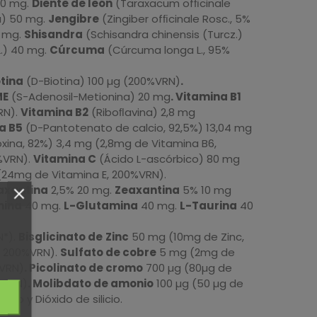
80 mg.
Diente de león
(Taraxacum ofﬁcinale
a) 50 mg.
Jengibre
(Zingiber ofﬁcinale Rosc., 5%
0 mg.
Shisandra
(Schisandra chinensis (Turcz.)
L.) 40 mg.
Cúrcuma
(Cúrcuma longa L., 95%
otina
(D-Biotina) 100 µg (200%VRN)
.
ME
(S-Adenosil-Metionina) 20 mg
. Vitamina B1
RN).
Vitamina B2
(Riboﬂavina) 2,8 mg
a B5
(D-Pantotenato de calcio, 92,5%) 13,04 mg
oxina, 82%) 3,4 mg (2,8mg de Vitamina B6,
%VRN).
Vitamina C
(Ácido L-ascórbico) 80 mg
(24mg de Vitamina E, 200%VRN).
axantina
2,5% 20 mg.
Zeaxantina
5% 10 mg
nina
40 mg.
L-Glutamina
40 mg.
L-Taurina
40
N*).
Bisglicinato de
Zinc
50 mg (10mg de Zinc,
 200%VRN).
Sulfato de cobre
5 mg (2mg de
%VRN)
. Picolinato de cromo
700 µg (80µg de
%VRN)
. Molibdato de amonio
100 µg (50 µg de
sio y Dióxido de silicio.