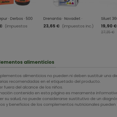
pur · Derbos · 500
Drenantia · Novadiet ·
Siluet 3
500ml.
Drasanvi
 €
23,65 €
19,90 €
(impuestos
(impuestos inc.)
27,35 €
ementos alimenticios
plementos alimenticios no pueden ni deben sustituir una di
iarias recomendadas en el etiquetado del producto.
 fuera del alcance de los niños.
rmación contenida en esta página es meramente informativa 
r su salud, no puede considerarse sustitutivo de un diagnós
dos y beneficios de los complementos nutricionales pueden v