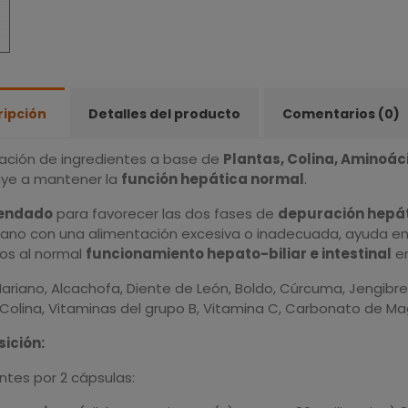
ripción
Detalles del producto
Comentarios (0)
ción de ingredientes
a base de
Plantas, Colina, Aminoác
uye a mantener la
función hepática normal
.
endado
para favorecer las dos fases de
depuración hepá
sano con una alimentación excesiva o inadecuada, ayuda en 
os al normal
funcionamiento hepato-biliar e intestinal
en
ariano, Alcachofa, Diente de León, Boldo, Cúrcuma, Jengibre
, Colina, Vitaminas del grupo B, Vitamina C, Carbonato de M
ición:
ntes por 2 cápsulas: