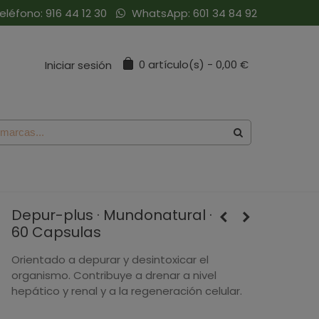
eléfono:
916 44 12 30
WhatsApp:
601 34 84 92
0
artículo(s)
-
0,00 €
Iniciar sesión
Depur-plus · Mundonatural ·
60 Capsulas
Orientado a depurar y desintoxicar el
organismo. Contribuye a drenar a nivel
hepático y renal y a la regeneración celular.