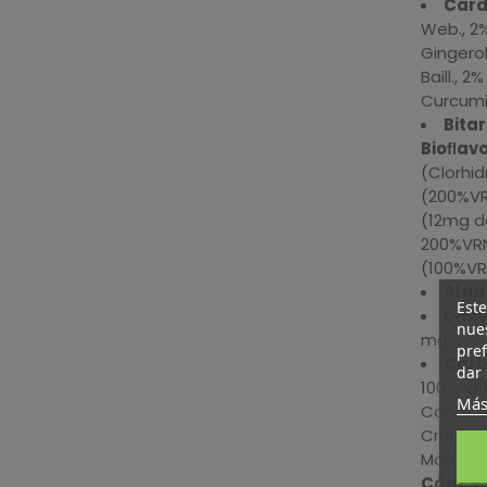
Card
Web., 2%
Gingero
Baill., 
Curcumi
Bitar
Bioﬂav
(Clorhi
(200%V
(12mg d
200%VR
(100%VR
Alga
Este
L-Me
nues
mg.
pref
Carb
dar 
100% VR
Más
Cobre, 
Cromo, 
Molib
Cápsul