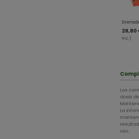
Drenade
Ml
28,80
inc.)
Compl
Los com
dosis d
Mantener
La info
mantene
resulta
uso.