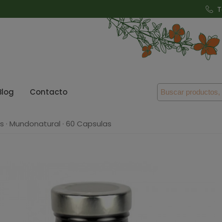
T
Blog
Contacto
s · Mundonatural · 60 Capsulas