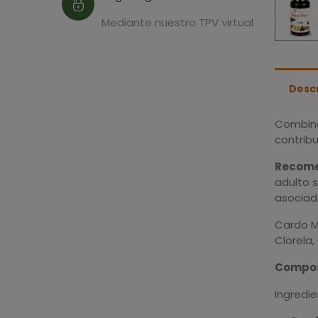
Mediante nuestro TPV virtual
Desc
Combina
contrib
Recom
adulto 
asociad
Cardo M
Clorela
Compos
Ingredie