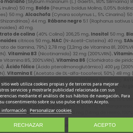
o mariano
(Silybum marianum (L.) Gaertn., 80% Silimarina) 
 Inulina) 50 mg.
Boldo
(Peumus boldus Molina, 0,05% Boldin
les) 50 mg.
Alcachofa
(Cynara scolymus L., 5% Cinarina) 5
2% Shizandrinas) 44 mg.
Rábano negro
5:1 (Raphanus sativus 
noides) 40 mg.
trato de colina
(40% Colina) 206,25 mg
.
Inositol
50 mg.
Bi
onoides
cítricos 50 mg
. NAC
(N-Acetil-Cisteína) 40 mg.
SA
drato de tiamina, 79%) 2,78 mg (2,2mg de Vitamina B1, 200%V
RN).
Vitamina B3
(Nicotinamida) 32 mg (200%VRN)
. Vitamin
e Vitamina B5, 200%VRN)
. Vitamina B6
(Clorhidrato de pirid
N).
Ácido fólico
(Ácido pteroilmonoglutámico) 400 µg (200
N).
Vitamina E
(Acetato de DL-alfa-tocoferol, 50%) 48 mg 
 Clorella
(Chlorella vulgaris) 40 mg.
Luteína
5% 40 mg.
Ast
 sitio web utiliza cookies propias y de terceros para mejorar
tionina
40 mg.
L-Cisteína
40 mg.
L-Glicina
40 mg.
L-Argi
tros servicios y mostrarle publicidad relacionada con sus
erencias mediante el análisis de sus hábitos de navegación. Para
onato de magnesio
225 mg (56,2 mg de Magnesio, 15% VR
su consentimiento sobre su uso pulse el botón Acepto.
N).
Gluconato de manganeso
32 mg (4mg de Manganeso,
 información
Personalizar cookies
200%VRN).
Bisglicinato ferroso
70 mg (14mg de Hierro, 100
200 %VRN)
. Selenito de sodio
244 µg (110µg de Selenio, 200
RECHAZAR
ACEPTO
deno, 100%VRN).
Antiaglomerantes
: Estearato de magne
a
: Gelatina y Colorante (E-171).