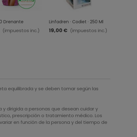
60 Drenante
Linfadren · Codiet · 250 Ml
Drena Jui
 600ML.
Ml
19,00 €
20,50 €
(impuestos inc.)
(impuestos inc.)
-7,45 €
inc.)
eta equilibrada y se deben tomar según las
y dirigida a personas que desean cuidar y
tico, prescripción o tratamiento médico. Los
ariar en función de la persona y del tiempo de