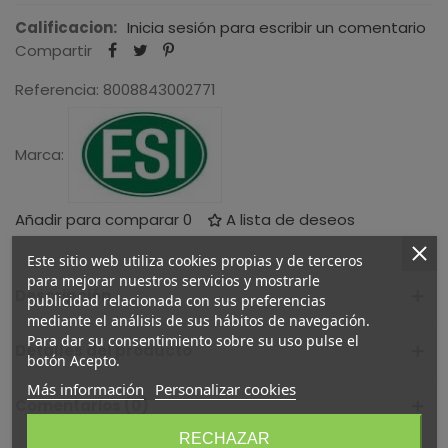
Calificacion:
Inicia sesión para escribir un comentario
Compartir
Referencia:
8008843002771
Marca:
Añadir para comparar
0
A lista de deseos
Este sitio web utiliza cookies propias y de terceros
para mejorar nuestros servicios y mostrarle
Descripción
publicidad relacionada con sus preferencias
mediante el análisis de sus hábitos de navegación.
Para dar su consentimiento sobre su uso pulse el
Detalles del producto
botón Acepto.
Más información
Personalizar cookies
Comentarios (0)
RECHAZAR