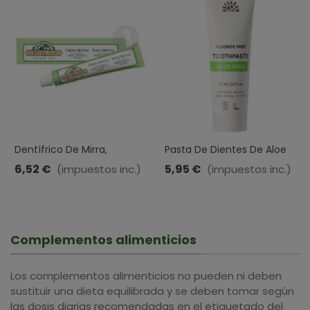
Dentífrico De Mirra,
Pasta De Dientes De Aloe
Própolis E Hinojo · Corpore
Vera · Urtekram · 75ML
6,52 €
5,95 €
(impuestos inc.)
(impuestos inc.)
Sano · 75 Ml
Complementos alimenticios
Los complementos alimenticios no pueden ni deben
sustituir una dieta equilibrada y se deben tomar según
las dosis diarias recomendadas en el etiquetado del