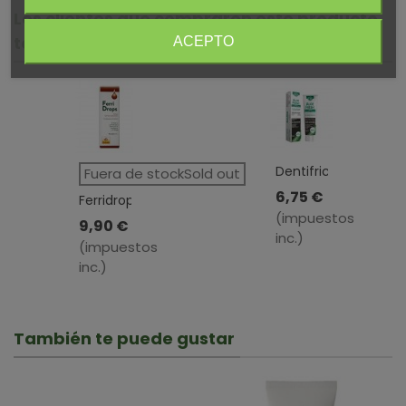
Los clientes que compraron este producto
también compraron:
ACEPTO
Dentifrico
Fuera de stockSold out
Aloe
6,75 €
Ferridrops
Fresh
(impuestos
Gotas ·
9,90 €
Acción
inc.)
Bilema ·
(impuestos
Retard
30 Ml
inc.)
Blanqueador
· ESI · 100
Ml
También te puede gustar