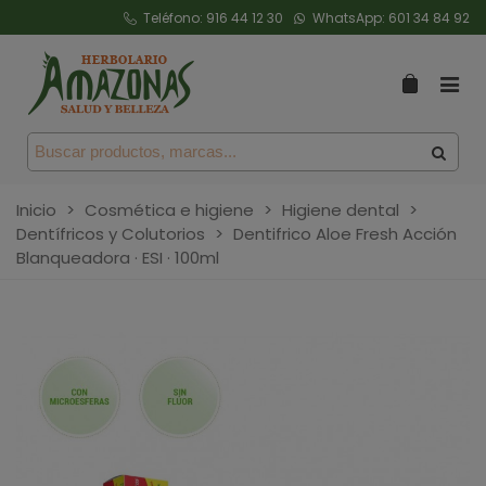
Teléfono:
916 44 12 30
WhatsApp:
601 34 84 92
Inicio
>
Cosmética e higiene
>
Higiene dental
>
Dentífricos y Colutorios
>
Dentifrico Aloe Fresh Acción
Blanqueadora · ESI · 100ml