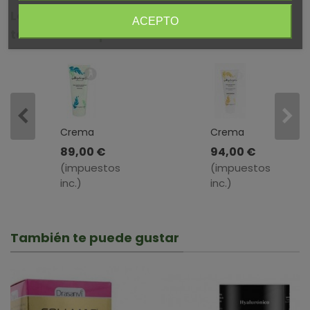
Los clientes que compraron este producto
ACEPTO
también compraron:
Crema
Crema
Hidratante
Facial
89,00 €
94,00 €
Antiarrugas
Antiedad
(impuestos
(impuestos
Centella
Marina
inc.)
inc.)
Asiática
Efective
·
24 ·
Algologie
Algologie
· 200ml
· 200ml
También te puede gustar