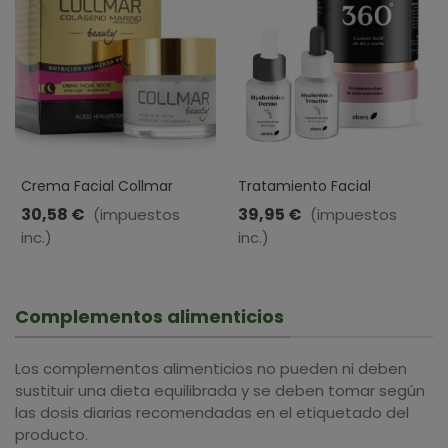
Crema Facial Collmar
Tratamiento Facial
Beauty · Drasanvi · 60ml
Hialurónico 360 · Ebers · 30
30,58 €
39,95 €
(impuestos
(impuestos
Ml + 30 Ml
inc.)
inc.)
Complementos alimenticios
Los complementos alimenticios no pueden ni deben
sustituir una dieta equilibrada y se deben tomar según
las dosis diarias recomendadas en el etiquetado del
producto.