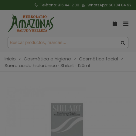
Teléfono:
916 44 12 30
WhatsApp:
601 34 84 92
Inicio
>
Cosmética e higiene
>
Cosmética facial
>
Suero ácido hialurónico · Shilart · 120ml