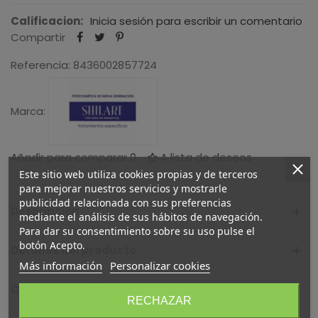
Calificacion:
Inicia sesión para escribir un comentario
Compartir
Referencia:
8436002857724
Marca:
Añadir para comparar
0
A lista de deseos
Este sitio web utiliza cookies propias y de terceros
para mejorar nuestros servicios y mostrarle
publicidad relacionada con sus preferencias
Descripción
mediante el análisis de sus hábitos de navegación.
Para dar su consentimiento sobre su uso pulse el
botón Acepto.
Detalles del producto
Más información
Personalizar cookies
Comentarios (0)
RECHAZAR