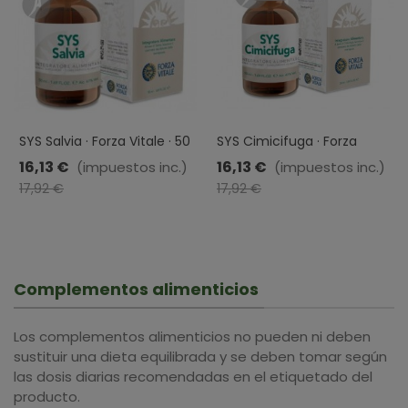
SYS Salvia · Forza Vitale · 50
SYS Cimicifuga · Forza
Ml
Vitale · 50 Ml
16,13 €
16,13 €
(impuestos inc.)
(impuestos inc.)
-10%
-10%
17,92 €
17,92 €
Complementos alimenticios
Los complementos alimenticios no pueden ni deben
sustituir una dieta equilibrada y se deben tomar según
las dosis diarias recomendadas en el etiquetado del
producto.