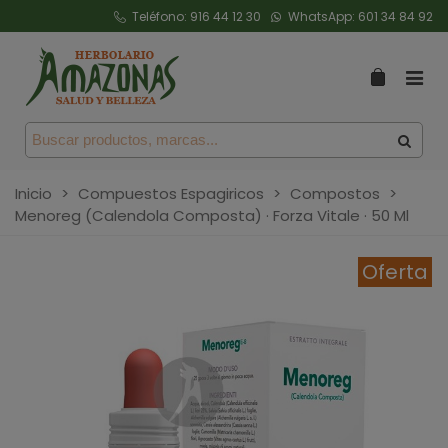
Teléfono:
916 44 12 30
WhatsApp:
601 34 84 92
Inicio
>
Compuestos Espagiricos
>
Compostos
>
Menoreg (Calendola Composta) · Forza Vitale · 50 Ml
Oferta