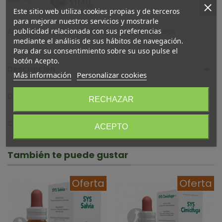
Este sitio web utiliza cookies propias y de terceros
para mejorar nuestros servicios y mostrarle
publicidad relacionada con sus preferencias
Añadir para comparar
0
A lista de deseos
mediante el análisis de sus hábitos de navegación.
Para dar su consentimiento sobre su uso pulse el
botón Acepto.
Descripción
Más información
Personalizar cookies
Detalles del producto
RECHAZAR
Comentarios (0)
ACEPTO
También te puede gustar
Oferta
Oferta