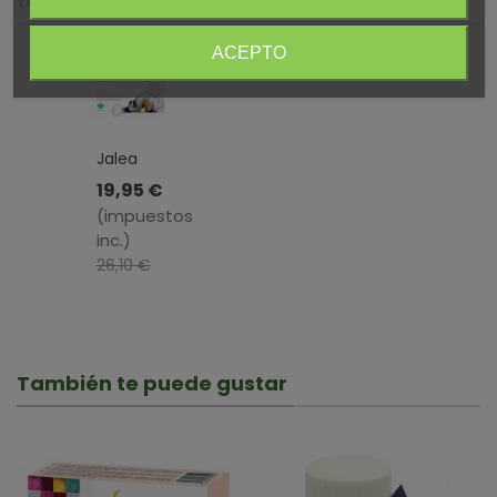
también compraron:
ACEPTO
Oferta
Jalea
Real
19,95 €
ORO 3ª
(impuestos
Edad ·
inc.)
Espadiet
26,10 €
· 20
-6,15 €
Viales
También te puede gustar