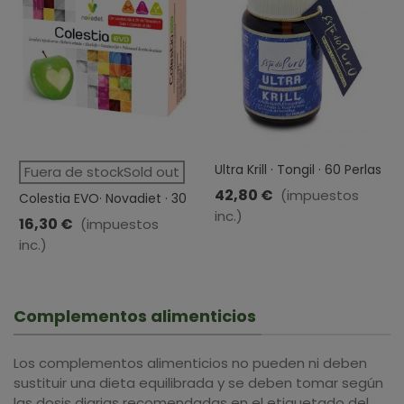
Ultra Krill · Tongil · 60 Perlas
Fuera de stockSold out
42,80 €
(impuestos
Colestia EVO· Novadiet · 30
inc.)
Cápsulas
16,30 €
(impuestos
inc.)
Complementos alimenticios
Los complementos alimenticios no pueden ni deben
sustituir una dieta equilibrada y se deben tomar según
las dosis diarias recomendadas en el etiquetado del