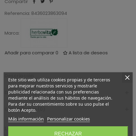
Compartir
Referencia:
8436023863094
Marca:
Añadir para comparar
0
A lista de deseos
Descripción
Este sitio web utiliza cookies propias y de terceros
para mejorar nuestros servicios y mostrarle
publicidad relacionada con sus preferencias
Detalles del producto
mediante el análisis de sus hábitos de navegación.
Para dar su consentimiento sobre su uso pulse el
Comentarios (0)
botón Acepto.
Más información
Personalizar cookies
Los clientes que compraron este producto
RECHAZAR