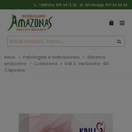
Teléfono:
916 44 12 30
WhatsApp:
601 34 84 92
Inicio
>
Patologías e indicaciones
>
Sistema
endocrino
>
Colesterol
>
Krill 3 · Herbovita · 60
Cápsulas