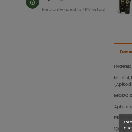
Mediante nuestro TPV virtual
Desc
INGRED
Mentol,
(Apitoxi
MODO D
Aplicar 
PRESEN
Este
nues
100ml