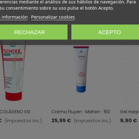
erencias mediante el análisis de sus hábitos de navegación. Para
su consentimiento sobre su uso pulse el botón Acepto.
 información
Personalizar cookies
én te puede gustar
RECHAZAR
ACEPTO
COLÁGENO ESI
Crema Fluyen · Mahen · 150
Gel Harpa
100 ML
Ml
Ml
€
25,95 €
9,90 €
(impuestos inc.)
(impuestos inc.)