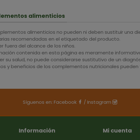
ementos alimenticios
plementos alimenticios no pueden ni deben sustituir una di
iarias recomendadas en el etiquetado del producto.
 fuera del alcance de los niños.
rmación contenida en esta página es meramente informativa 
r su salud, no puede considerarse sustitutivo de un diagnós
dos y beneficios de los complementos nutricionales pueden v
Síguenos en:
Facebook
/
Instagram
Información
Mi cuenta