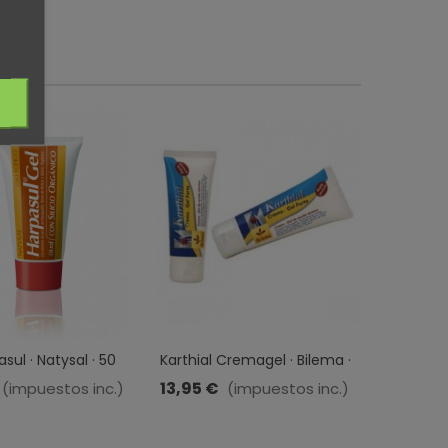
sul · Natysal · 50
Karthial Cremagel · Bilema ·
100 Ml
13,95 €
(impuestos inc.)
(impuestos inc.)