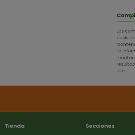
Compl
Los com
dosis d
Mantener
La info
mantene
resulta
uso.
Tienda
Secciones