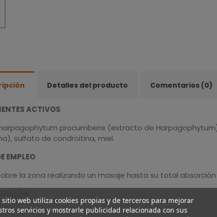
ripción
Detalles del producto
Comentarios (0)
IENTES ACTIVOS
 harpagophytum procumbens (extracto de Harpagophytum), 
na), sulfato de condroitina, miel.
E EMPLEO
sobre la zona realizando un masaje hasta su total absorción
TACIÓN
 sitio web utiliza cookies propias y de terceros para mejorar
tros servicios y mostrarle publicidad relacionada con sus