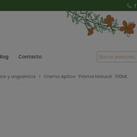
T
Blog
Contacto
ios y ungüentos
>
Crema Apitox · Prisma Natural · 100ML