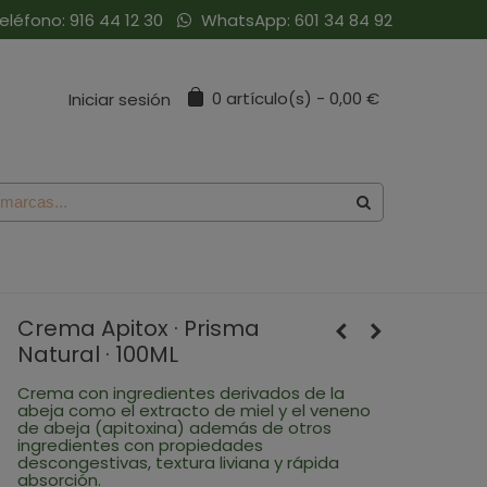
eléfono:
916 44 12 30
WhatsApp:
601 34 84 92
0
artículo(s)
-
0,00 €
Iniciar sesión
Crema Apitox · Prisma
Natural · 100ML
Crema con ingredientes derivados de la
abeja como el extracto de miel y el veneno
de abeja (apitoxina) además de otros
ingredientes con propiedades
descongestivas, textura liviana y rápida
absorción.