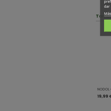
pref
dar 
Más
Tambi
NODOL 
CREMA 
19,99 