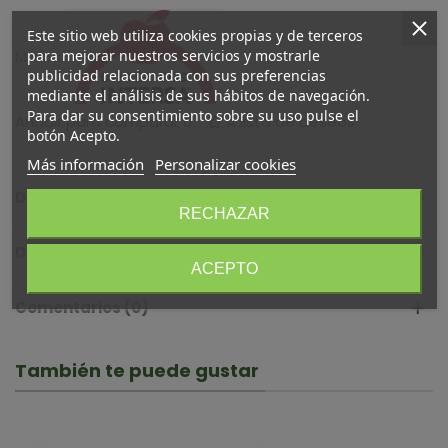
Este sitio web utiliza cookies propias y de terceros
para mejorar nuestros servicios y mostrarle
Marca:
publicidad relacionada con sus preferencias
mediante el análisis de sus hábitos de navegación.
Para dar su consentimiento sobre su uso pulse el
Añadir para comparar
0
A lista de deseos
botón Acepto.
Más información
Personalizar cookies
Descripción
RECHAZAR
Detalles del producto
ACEPTO
Comentarios (0)
También te puede gustar