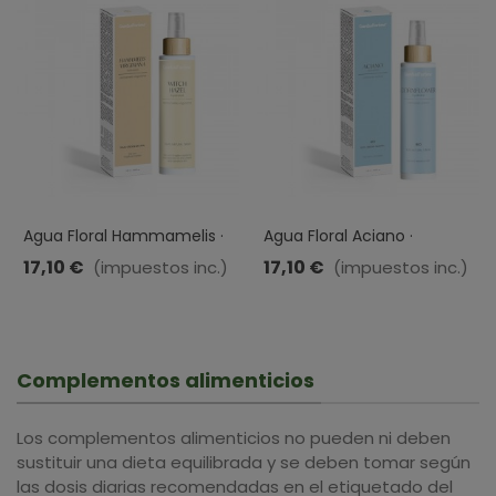
Agua Floral Hammamelis ·
Agua Floral Aciano ·
Esential Aroms · Dieteticos
Esential Aroms · 100ml
17,10 €
17,10 €
(impuestos inc.)
(impuestos inc.)
Intersa ·100ml
Complementos alimenticios
Los complementos alimenticios no pueden ni deben
sustituir una dieta equilibrada y se deben tomar según
las dosis diarias recomendadas en el etiquetado del