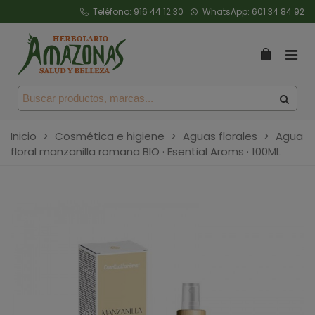
Teléfono:
916 44 12 30
WhatsApp:
601 34 84 92
Inicio
>
Cosmética e higiene
>
Aguas florales
>
Agua
floral manzanilla romana BIO · Esential Aroms · 100ML