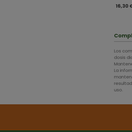
Natysal 
16,30 
Compl
Los com
dosis d
Mantener
La info
mantene
resulta
uso.