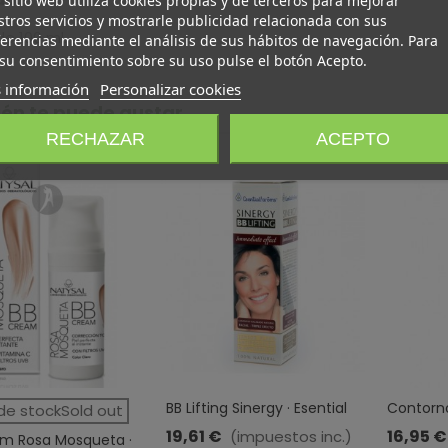
 sitio web utiliza cookies propias y de terceros para mejorar
tros servicios y mostrarle publicidad relacionada con sus
e 100 ml.
erencias mediante el análisis de sus hábitos de navegación. Para
su consentimiento sobre su uso pulse el botón Acepto.
 información
Personalizar cookies
én te puede gustar
RECHAZAR
ACEPTO
BB Lifting Sinergy · Esential
Contorn
de stockSold out
Aroms · 15 ML
Antiarru
19,61 €
16,95 €
(impuestos inc.)
m Rosa Mosqueta ·