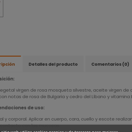
ripción
Detalles del producto
Comentarios (0)
ición:
egetal virgen de rosa mosqueta silvestre, aceIte virgen de a
con notas de rosa de Bulgaria y cedro del Líbano y vitamina E
ndaciones de uso:
al y corporal. Aplicar en cuerpo, cara, cuello y escote reali
l contacto con las mucosas.
ad: