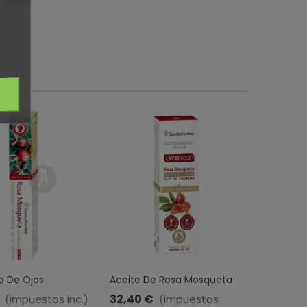
o De Ojos
Aceite De Rosa Mosqueta
CONTORN
gas Con Rosa
Vegetal Lycorose · Esential
ALISANTE
32,40 €
20,10 €
(impuestos inc.)
(impuestos