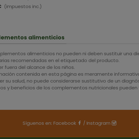
Mosqueta
· 30 Ml
€
(impuestos inc.)
Aroms · 
ementos alimenticios
plementos alimenticios no pueden ni deben sustituir una di
iarias recomendadas en el etiquetado del producto.
 fuera del alcance de los niños.
rmación contenida en esta página es meramente informativa 
r su salud, no puede considerarse sustitutivo de un diagnós
dos y beneficios de los complementos nutricionales pueden v
Síguenos en:
Facebook
/
Instagram