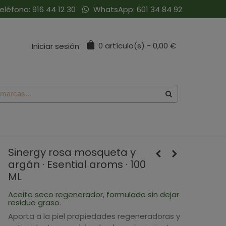
eléfono:
916 44 12 30
WhatsApp:
601 34 84 92
0
artículo(s)
-
0,00 €
Iniciar sesión
Sinergy rosa mosqueta y
argán · Esential aroms · 100
ML
Aceite seco regenerador, formulado sin dejar
residuo graso.
Aporta a la piel propiedades regeneradoras y