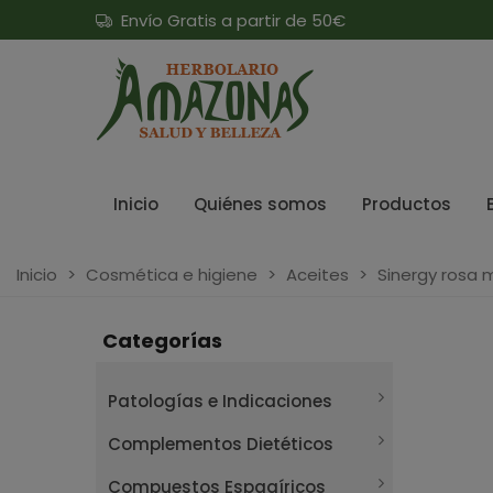
Envío Gratis a partir de 50€
Inicio
Quiénes somos
Productos
Inicio
>
Cosmética e higiene
>
Aceites
>
Sinergy rosa m
Categorías
Patologías e Indicaciones
Complementos Dietéticos
Compuestos Espagíricos