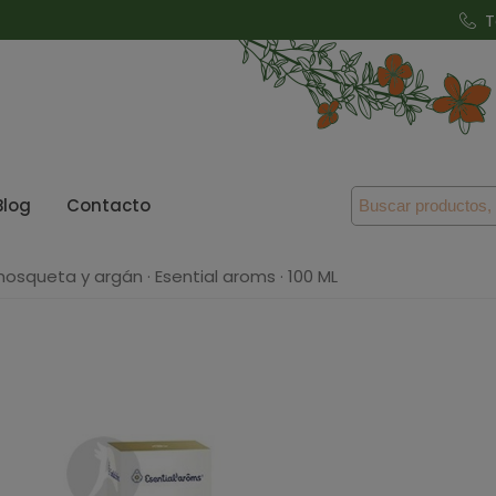
T
Blog
Contacto
osqueta y argán · Esential aroms · 100 ML