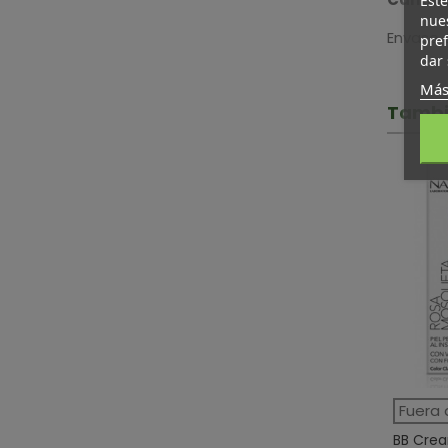
Este
nues
Envase d
pref
dar 
Más
Tambi
Fuera 
BB Crea