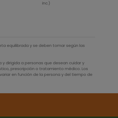
 Roll-On · Esential
Aroms · 100 ML
10ML
inc.)
7 ML
eta equilibrada y se deben tomar según las
y dirigida a personas que desean cuidar y
tico, prescripción o tratamiento médico. Los
ariar en función de la persona y del tiempo de